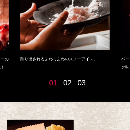
リーの
削り出されるふわっふわのスノーアイス。
ベー
成！
ク味
01
02
03